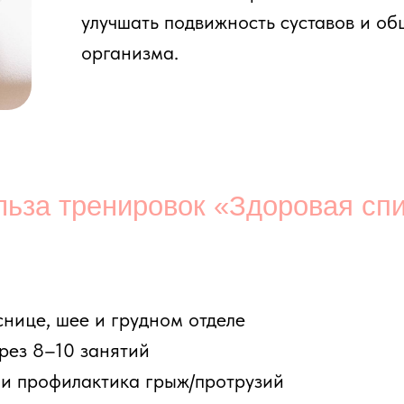
 тренировок «Здоровая спина»
 шее и грудном отделе
–10 занятий
офилактика грыж/протрузий
ности позвоночника
сле рабочего дня
 настроение
одойдет программа «Здоровая спи