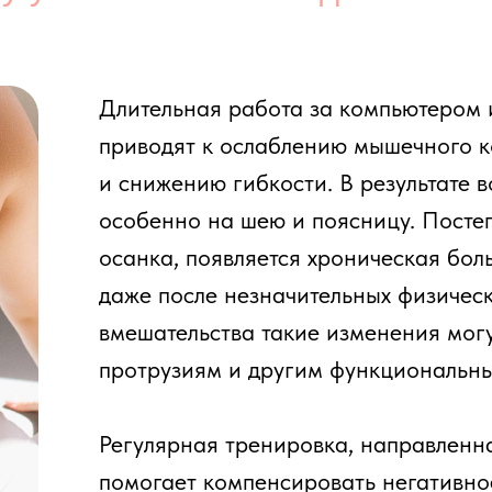
приводят к ослаблению мышечного корсета, у
и снижению гибкости. В результате возрастает 
особенно на шею и поясницу. Постепенно форм
осанка, появляется хроническая боль, ощущени
даже после незначительных физических нагрузо
вмешательства такие изменения могут приводит
протрузиям и другим функциональным нарушен
Регулярная тренировка, направленная на укре
помогает компенсировать негативное воздейств
улучшать подвижность суставов и общее физиче
организма.