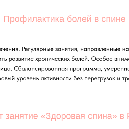
нятие «Здоровая спина» в Pilates 
уппе максимум 3 человека.
ния
ытяжение на мате и реформере)
стяжка)
идуально и корректирует технику в реальном време
ия для здоровой с