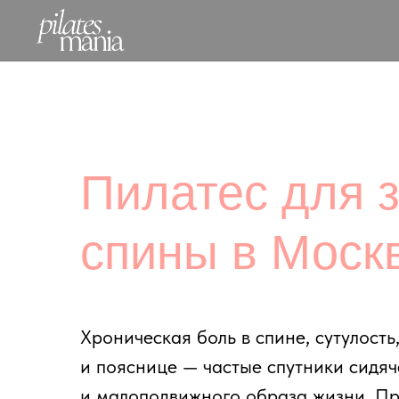
Пилатес для зд
спины в Москве
Хроническая боль в спине, сутулость, заж
и пояснице — частые спутники сидячей р
и малоподвижного образа жизни. Програ
спина» на основе пилатеса (мат + реформ