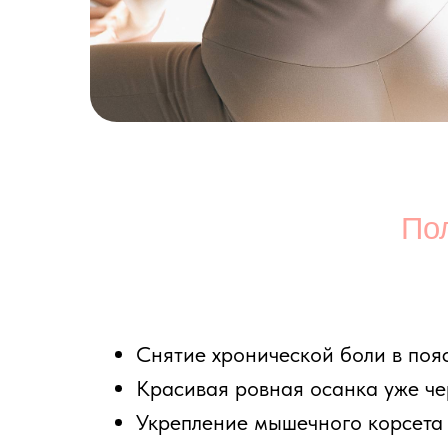
Польза
Снятие хронической боли в пояснице,
Красивая ровная осанка уже через 8
Укрепление мышечного корсета и пр
Улучшение кровообращения и подвиж
Снижение усталости и напряжения по
Легкость в движениях и приподнятое
Кому п