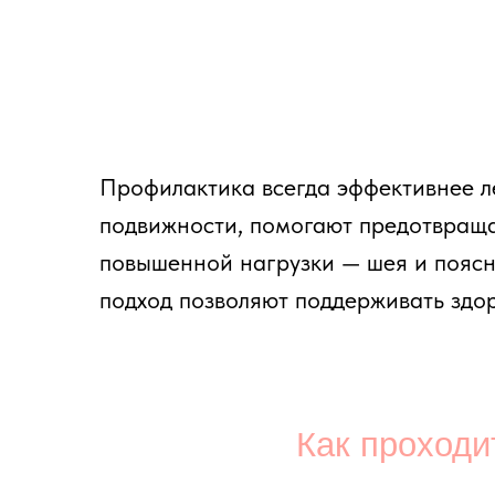
Как проходит за
Каждое занятие — 55–60 минут в мини-гр
Мягкая разминка и дыхательные упражне
Основная часть (укрепление корсета + в
Заминка и расслабление (МФР-роллы, ра
Тренер подбирает уровень нагрузки индив
Упражнен