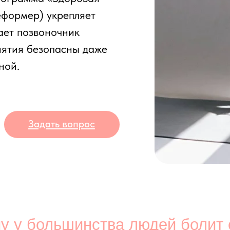
озвоночник
 безопасны даже
Задать вопрос
 большинства людей болит спина?
Длительная работа за компьютером и малопод