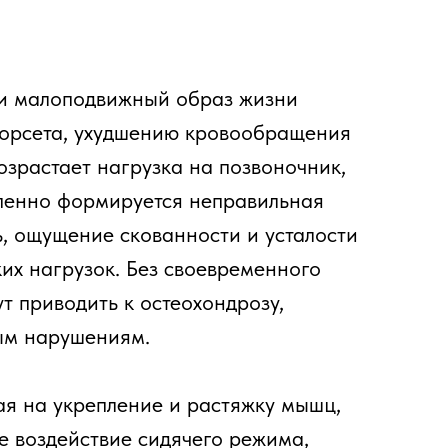
худшению кровообращения
нагрузка на позвоночник,
ируется неправильная
е скованности и усталости
к. Без своевременного
ь к остеохондрозу,
иям.
пление и растяжку мышц,
ие сидячего режима,
ское состояние