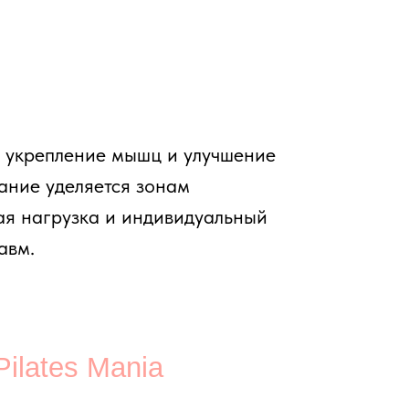
Mania
ни.
пины