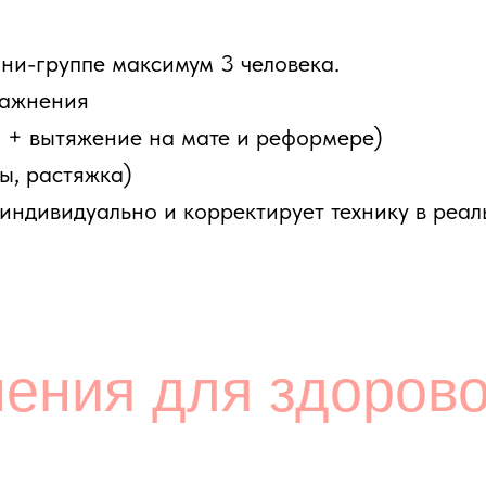
ются ключевым элементом восстановления и подде
ий строится по принципу «от простого к сложному» 
енировок.
 тело к нагрузке. Разминка включает мягкие движен
мышц. Это помогает снизить напряжение, улучшить
хнику выполнения. Качественная разминка снижает 