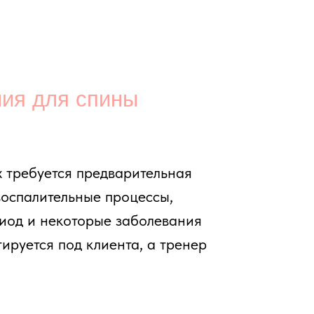
ьные процессы,
торые заболевания
д клиента, а тренер
ие мышц и улучшение
ется зонам
а и индивидуальный