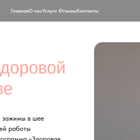
Главная
О нас
Услуги
Отзывы
Контакты
оровой
имы в шее
аботы
мма «Здоровая
ер) укрепляет