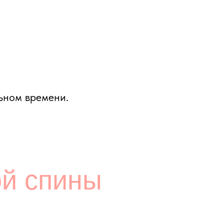
ржки опорно-
и подходит как для
ия для суставов,
 кровоснабжение
риск травм и повышает