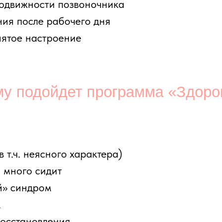
 неясного характера)
о сидит
ндром
ановления
м (после консультации врача)
 нельзя выполнять упражнения для
всем. Существуют состояния, при которых требуетс