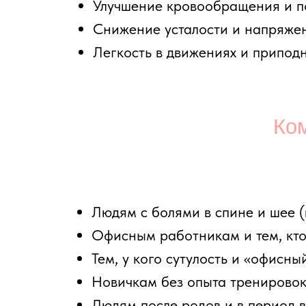
Людям с болями в спине и шее (в т.ч.
Офисным работникам и тем, кто мног
Тем, у кого сутулость и «офисный» си
Новичкам без опыта тренировок
Людям после родов и в период восст
При легких проблемах с позвоночнико
В каких случаях
Несмотря на пользу, занятия подходят не 