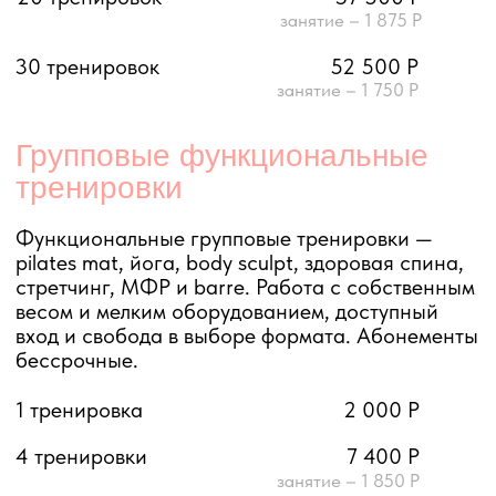
Мы ценим ваше время и сделали
все абонементы бессрочными
Вы можете выбрать наиболее подходящий
формат тренировок: заниматься
в паре
с партнером или
индивидуально
с тренером
УЗНАТЬ ПОДРОБНЕЕ
Форматы тренировок
Все наши тренировки подходят
для
любого уровня подготовки
—
от новичков до опытных.