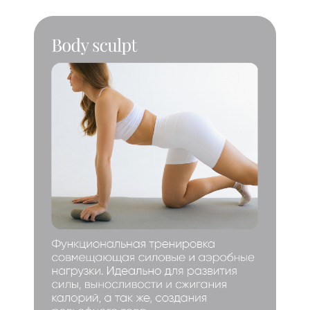
Пилатес на реформере
Читать
Миофасциальный релиз
(МФР)