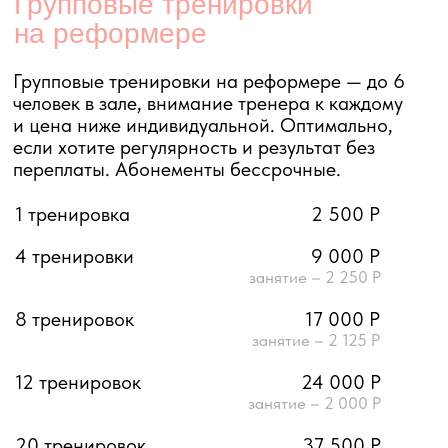
Групповые функциональные
тренировки
Функциональные групповые тренировки —
pilates mat, йога, body sculpt, здоровая спина,
стретчинг, МФР и barre. Работа с собственным
весом и мелким оборудованием, доступный
вход и свобода в выборе формата. Абонементы
бессрочные.
1 тренировка
2 000 Р
4 тренировки
7 400 Р
занятие – 1 850 Р
8 тренировок
13 600 Р
занятие – 1 700 Р
12 тренировок
18 600 Р
занятие – 1 550 Р
20 тренировок
28 500 Р
занятие – 1 400 Р
30 тренировок
40 000 Р
занятие – 1 350 Р