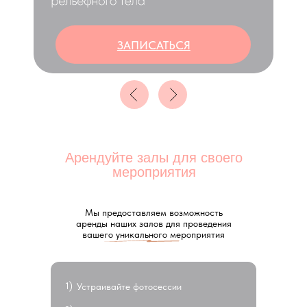
Читать
Арендуйте залы для своего
мероприятия
Мы предоставляем возможность
аренды наших залов для проведения
вашего уникального мероприятия
Хатха-йога
1)
Устраивайте фотосессии
Читать