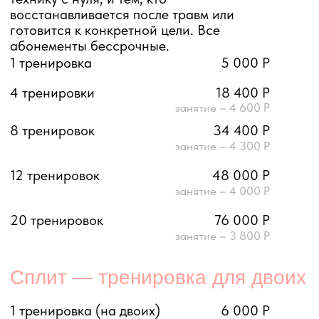
8 тренировок
34 400 Р
занятие – 4 300 Р
12 тренировок
48 000 Р
занятие – 4 000 Р
20 тренировок
76 000 Р
занятие – 3 800 Р
Сплит — тренировка для двоих
1 тренировка (на двоих)
6 000 Р
Смешанные (микс) абонементы
Не хотите ограничиваться одним форматом?
Смешанный абонемент объединяет тренировки
на реформере и функциональные направления
( pilates mat, yoga, body sculpt, здоровая спина,
stretching и МФР, barre) — чередуйте нагрузку
и не скучайте. Абонементы бессрочные.
4 тренировки
8 200 Р
2 на реформере + 2 функциональных
8 тренировок
15 300 Р
4 на реформере + 4 функциональных