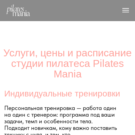
Услуги, цены и расписание
студии пилатеса Pilates
Mania
Индивидуальные тренировки
Персональная тренировка — работа один
на один с тренером: программа под ваши
задачи, темп и особенности тела.
Подходит новичкам, кому важно поставить
технику с нуля, и тем, кто
восстанавливается после травм или
готовится к конкретной цели. Все
абонементы бессрочные.
1 тренировка
5 000 Р
4 тренировки
18 400 Р
занятие – 4 600 Р