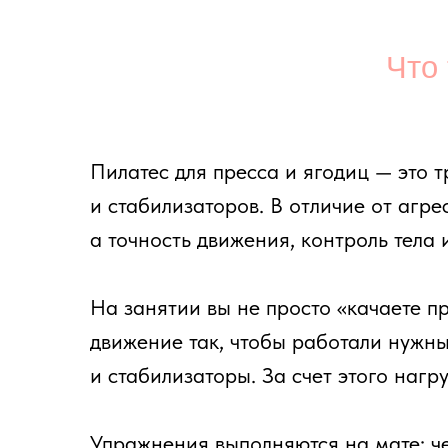
Пилатес для пресса и ягодиц — это тренир
и стабилизаторов. В отличие от агрессивн
а точность движения, контроль тела и пр
На занятии вы не просто «качаете пресс»
движение так, чтобы работали нужные зо
и стабилизаторы. За счет этого нагрузка 
Упражнения выполняются на мате: через р
и точное включение нужных мышц. Формат 
Такой пилатес подходит тем, кто хочет укр
и при этом заниматься в спокойном, техн