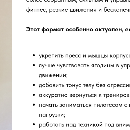
лучше чувствовать ягодицы в упражнениях 
движении;
добавить тонус телу без агрессивной нагру
аккуратно вернуться к тренировкам после 
начать заниматься пилатесом с понятной 
нагрузки;
работать над техникой под вниманием тре
заниматься в мини-группе, а не в большом 
ти новичкам: тренер объясняет упражнения, помога
агрузку можно усложнять постепенно — через темп, 
нений на мате.
 дискомфорте или медицинских ограничениях лучше
 подобрать подходящий формат занятия.