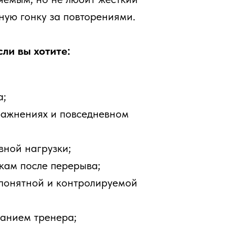
и повседневном
зки;
перерыва;
и контролируемой
нера;
зале.
ет выбрать амплитуду
удержания, амплитуду,
 заранее сообщить