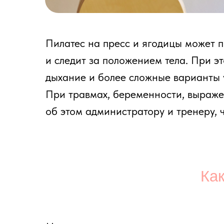
Какие 
На занятии акцент сделан не только на в
помогает телу двигаться более собранно,
Мышцы пресса
Работают прямые, косые и глубокие мышцы
контроль корпуса, дыхание и положение т
Ягодичные мышцы
Включаются большая, средняя и малая яг
в движении, а не компенсировать нагрузк