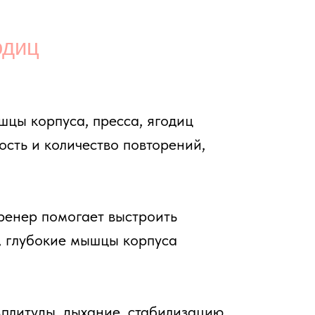
а, пресса, ягодиц
ичество повторений,
гает выстроить
 мышцы корпуса
ыхание, стабилизацию
 и задачу занятия.
и, добавить телу тонуса