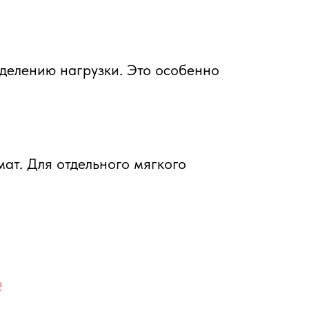
ormer и малое
оложении таза
ьность. Здесь
тся мягкой
п, изменение
лизацией.