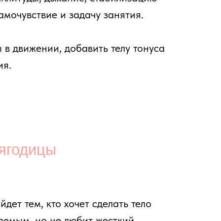
ы
о хочет сделать тело
не любит жесткий
за повторениями.
те: