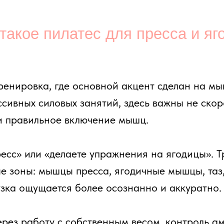
овка, где основной акцент сделан на мышцы корпус
ых силовых занятий, здесь важны не скорость и кол
авильное включение мышц.
 или «делаете упражнения на ягодицы». Тренер помо
ны: мышцы пресса, ягодичные мышцы, таз, глубокие
ощущается более осознанно и аккуратно.
аботу с собственным весом, контроль амплитуды, д
подбирается под уровень подготовки, самочувствие
епить пресс, лучше почувствовать ягодицы в движени
ичном формате — без перегруза и давления.