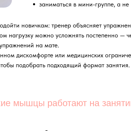
мышцы работают на занятии
нешнюю работу пресса и ягодиц, но и на глубокую 
 устойчиво и контролируемо.
 живота. В пилатесе важно не просто «сделать скр
аза.
одичные мышцы. Упражнения помогают лучше почув
у поясницей или бедрами.