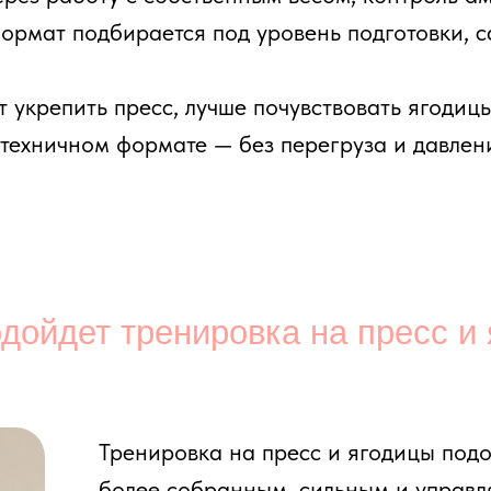
дет тренировка на пресс и ягодиц
Тренировка на пресс и ягодицы подойдет тем, кт
более собранным, сильным и управляемым, но 
фитнес, резкие движения и бесконечную гонку 
Этот формат особенно актуален, если вы хоти
укрепить пресс и мышцы корпуса;