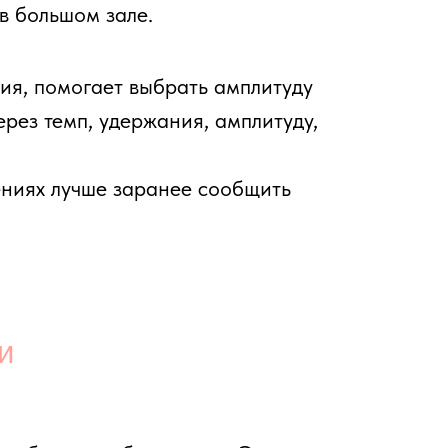
стабилизацию. Это
учивание», а сохранить
ствовать ягодицы