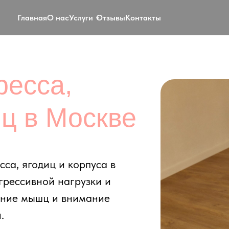
Главная
О нас
Услуги
Отзывы
Контакты
сса,
 в Москве
годиц и корпуса в
сивной нагрузки и
 мышц и внимание