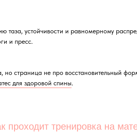
роходит тренировка на мате
 только на мате. Это направление не включает ref
 собственным весом, контроле корпуса, дыхании, п
ль корпуса, пресс, таз, ягодицы, дыхание и стабил
еса, амплитуды и темпа, поэтому тренировка остае
щению мышц.
ования, а через технику: удержания, медленный тем
ажнений и более точную работу с дыханием и стаби