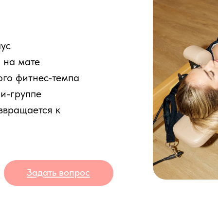
ате
итнес-темпа
уппе
ается к
Задать вопрос
ое пилатес для пресса и ягодиц