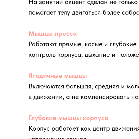
Глубокие мышцы корпуса
Корпус работает как центр движения. Он 
упражнения точнее.
Мышцы таза и стабилизаторы
Много внимания уделяется положению таз
важно в упражнениях на ягодицы, ноги и 
Мышцы спины как поддержка
Спина участвует в стабилизации тела, но
направления можно посмотреть
пилатес 