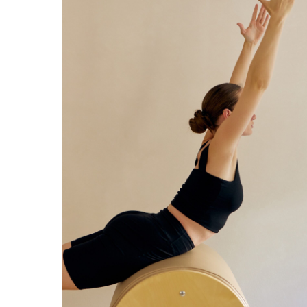
Пилатес на пресс и ягодицы может подой
и следит за положением тела. При этом н
дыхание и более сложные варианты упраж
При травмах, беременности, выраженном
об этом администратору и тренеру, чтобы